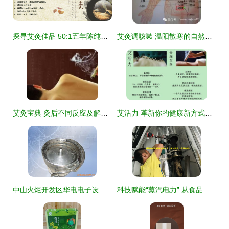
探寻艾灸佳品 50:1五年陈纯手工李时珍蕲艾条批发不容错过
艾灸调咳嗽 温阳散寒的自然疗法
艾灸宝典 灸后不同反应及解决方案
艾活力 革新你的健康新方式，效果更好更便捷
中山火炬开发区华电电子设备厂振动盘产品列表与艾灸应用
科技赋能“蒸汽电力” 从食品厂到艾灸馆——流量计如何点空气成本？**